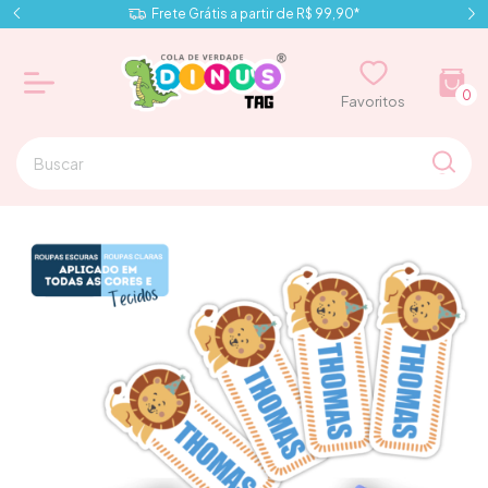
Frete Grátis a partir de R$ 99,90*
0
⠀⠀Favoritos⠀⠀