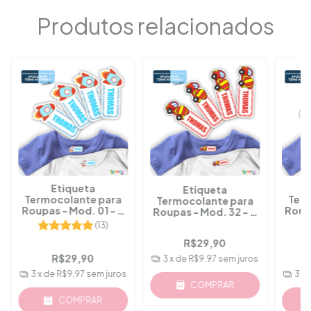
Produtos relacionados
Etiqueta
Etiqueta
Termocolante para
Ter
Termocolante para
Roupas - Mod. 01 - A
Roup
Roupas - Mod. 32 - A
Partir 36 Pçs
P
Partir 36 Pçs
(13)
R$29,90
R$29,90
3
x de
R$9,97
sem juros
3
x de
R$9,97
sem juros
3
x
COMPRAR
COMPRAR