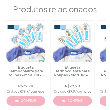
Produtos relacionados
Etiqueta
Etiqueta
Termocolante para
Termocolante para
Ter
Roupas - Mod. 08 - A
Roupas - Mod. 06 - A
Roup
Partir 36 Pçs
Partir 36 Pçs
P
R$29,90
R$29,90
3
x de
R$9,97
sem juros
3
x de
R$9,97
sem juros
3
x
COMPRAR
COMPRAR