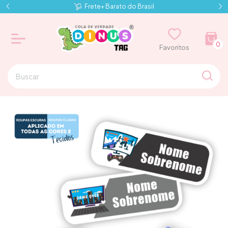
Frete+ Barato do Brasil
0
⠀⠀Favoritos⠀⠀