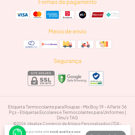
Formas de pagamento
Meios de envio
Segurança
Etiqueta Termocolante para Roupas - Mix Boy 19 - A Partir 36
Pçs
- Etiquetas Escolares e Termocolantes para Uniformes |
Dinu's TAG
©2026. Idealize Comércio de Artigos Personalizados LTDA -
50769771000116. Todos os direitos reservados.
Ao navegar por este site
você aceita o uso