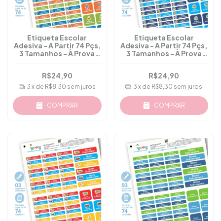
Etiqueta Escolar
Etiqueta Escolar
Adesiva - A Partir 74 Pçs,
Adesiva - A Partir 74 Pçs,
3 Tamanhos - À Prova
3 Tamanhos - À Prova
D'água - M.14
D'água - M.34
R$24,90
R$24,90
3
x de
R$8,30
sem juros
3
x de
R$8,30
sem juros
COMPRAR
COMPRAR