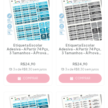
Etiqueta Escolar
Etiqueta Escolar
Adesiva - A Partir 74 Pçs,
Adesiva - A Partir 74 Pçs,
3 Tamanhos - À Prova
3 Tamanhos - À Prova
D'água - M.39
D'água - M.38
R$24,90
R$24,90
3
x de
R$8,30
sem juros
3
x de
R$8,30
sem juros
COMPRAR
COMPRAR