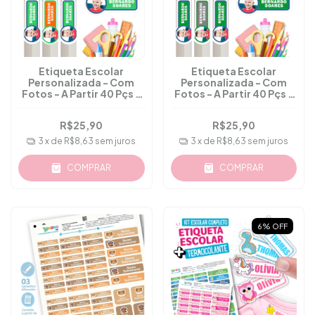
Etiqueta Escolar
Etiqueta Escolar
Personalizada - Com
Personalizada - Com
Fotos - A Partir 40 Pçs -
Fotos - A Partir 40 Pçs -
M.53
M.54
R$25,90
R$25,90
3
x de
R$8,63
sem juros
3
x de
R$8,63
sem juros
COMPRAR
COMPRAR
6
%
OFF