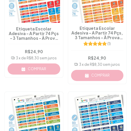
Etiqueta Escolar
Etiqueta Escolar
Adesiva - A Partir 74 Pçs,
Adesiva - A Partir 74 Pçs
3 Tamanhos - À Prova
- 3 Tamanhos - À Prova
D'água - M.13
D'água - M.32
(1)
R$24,90
R$24,90
3
x de
R$8,30
sem juros
3
x de
R$8,30
sem juros
COMPRAR
COMPRAR