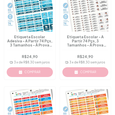
Etiqueta Escolar
Etiqueta Escolar - A
Adesiva - A Partir 74 Pçs,
Partir 74 Pçs, 3
3 Tamanhos - À Prova
Tamanhos - À Prova
D'água - M.55
D'água - M.50
R$24,90
R$24,90
3
x de
R$8,30
sem juros
3
x de
R$8,30
sem juros
COMPRAR
COMPRAR