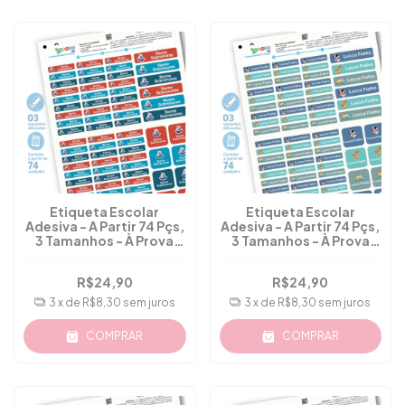
Etiqueta Escolar
Etiqueta Escolar
Adesiva - A Partir 74 Pçs,
Adesiva - A Partir 74 Pçs,
3 Tamanhos - À Prova
3 Tamanhos - À Prova
D'água - M.40
D'água - M.41
R$24,90
R$24,90
3
x de
R$8,30
sem juros
3
x de
R$8,30
sem juros
COMPRAR
COMPRAR