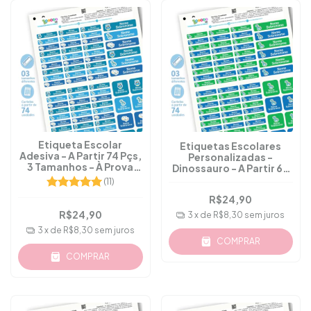
Etiqueta Escolar
Etiquetas Escolares
Adesiva - A Partir 74 Pçs,
Personalizadas -
3 Tamanhos - À Prova
Dinossauro - A Partir 60
D'água - M.12
Pçs - M.35
(11)
R$24,90
R$24,90
3
x de
R$8,30
sem juros
3
x de
R$8,30
sem juros
COMPRAR
COMPRAR