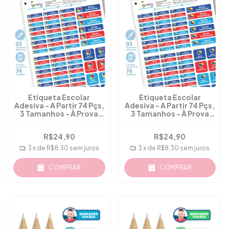
Etiqueta Escolar
Etiqueta Escolar
Adesiva - A Partir 74 Pçs,
Adesiva - A Partir 74 Pçs,
3 Tamanhos - À Prova
3 Tamanhos - À Prova
D'água - M.43
D'água - M.44
R$24,90
R$24,90
3
x de
R$8,30
sem juros
3
x de
R$8,30
sem juros
COMPRAR
COMPRAR