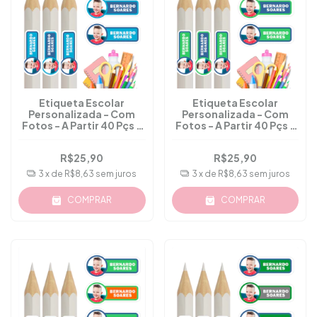
Etiqueta Escolar
Etiqueta Escolar
Personalizada - Com
Personalizada - Com
Fotos - A Partir 40 Pçs -
Fotos - A Partir 40 Pçs -
M.51
M.52
R$25,90
R$25,90
3
x de
R$8,63
sem juros
3
x de
R$8,63
sem juros
COMPRAR
COMPRAR