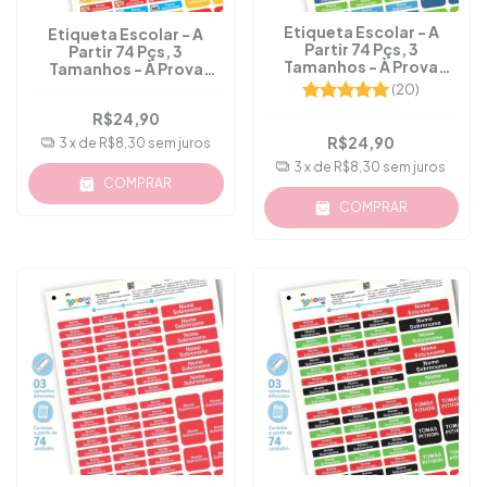
Etiqueta Escolar - A
Etiqueta Escolar - A
Partir 74 Pçs, 3
Partir 74 Pçs, 3
Tamanhos - À Prova
Tamanhos - À Prova
D'água - M.16
D'água - M.15
(20)
R$24,90
R$24,90
3
x de
R$8,30
sem juros
3
x de
R$8,30
sem juros
COMPRAR
COMPRAR