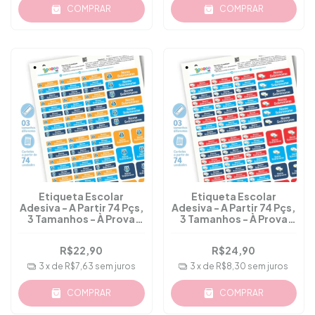
COMPRAR
COMPRAR
Etiqueta Escolar
Etiqueta Escolar
Adesiva - A Partir 74 Pçs,
Adesiva - A Partir 74 Pçs,
3 Tamanhos - À Prova
3 Tamanhos - À Prova
D'água - M.36
D'água - M.37
R$22,90
R$24,90
3
x de
R$7,63
sem juros
3
x de
R$8,30
sem juros
COMPRAR
COMPRAR