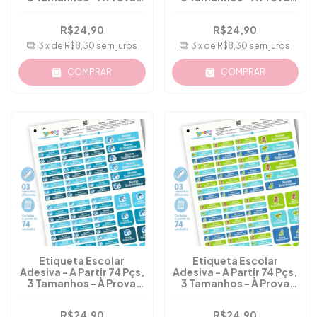
D'água - M.48
D'água - M.16C
R$24,90
R$24,90
3
x de
R$8,30
sem juros
3
x de
R$8,30
sem juros
COMPRAR
COMPRAR
Etiqueta Escolar
Etiqueta Escolar
Adesiva - A Partir 74 Pçs,
Adesiva - A Partir 74 Pçs,
3 Tamanhos - À Prova
3 Tamanhos - À Prova
D'água - M.49
D'água - M.19
R$24,90
R$24,90