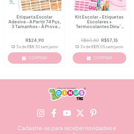
Etiqueta Escolar
Kit Escolar - Etiquetas
Adesiva - A Partir 74 Pçs,
Escolares +
3 Tamanhos - À Prova
Termocolantes Dinu´s
D'água - M.56
Tag
R$24,90
R$60,80
R$57,15
3
x de
R$8,30
sem juros
3
x de
R$19,05
sem juros
COMPRAR
COMPRAR
Cadastre-se para receber novidades e