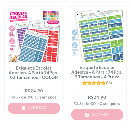
Etiqueta Escolar
Etiqueta Escolar
Adesiva - A Partir 74 Pçs,
Adesivo, A Partir 74Pçs.
3 Tamanhos - À Prova
03 Tamanhos - COLOR
D'água - M.11
(16)
R$24,90
R$24,90
3
x de
R$8,30
sem juros
3
x de
R$8,30
sem juros
COMPRAR
COMPRAR