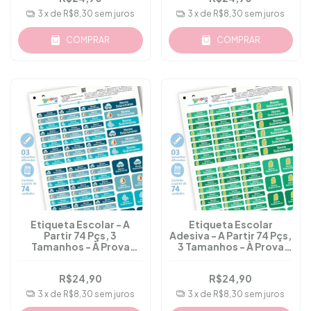
3
x de
R$8,30
sem juros
3
x de
R$8,30
sem juros
COMPRAR
COMPRAR
Etiqueta Escolar - A
Etiqueta Escolar
Partir 74 Pçs, 3
Adesiva - A Partir 74 Pçs,
Tamanhos - À Prova
3 Tamanhos - À Prova
D'água - M.18
D'água - M.33
R$24,90
R$24,90
3
x de
R$8,30
sem juros
3
x de
R$8,30
sem juros