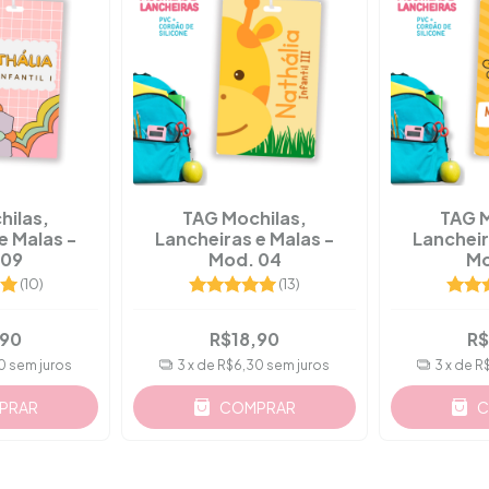
hilas,
TAG Mochilas,
TAG M
e Malas -
Lancheiras e Malas -
Lancheir
 09
Mod. 04
Mo
(10)
(13)
,90
R$18,90
R$
0
sem juros
3
x de
R$6,30
sem juros
3
x de
R
PRAR
COMPRAR
C