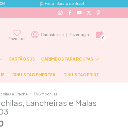
2026
Frete+ Barato do Brasil
Cadastre-se
|
Fazer login
0
⠀⠀Favoritos⠀⠀
CARTÃO SUS
CARIMBOS PARA ROUPAS
US
DINU´S TAG EMPRESA
DINU´S TAG PRINT
chilas e Crachá
TAG Mochilas
hilas, Lancheiras e Malas
 03
0