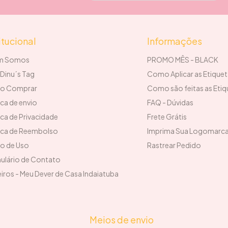
itucional
Informações
m Somos
PROMO MÊS - BLACK
Dinu´s Tag
Como Aplicar as Etique
o Comprar
Como são feitas as Etiq
ica de envio
FAQ - Dúvidas
ica de Privacidade
Frete Grátis
tica de Reembolso
Imprima Sua Logomarc
o de Uso
Rastrear Pedido
ulário de Contato
iros - Meu Dever de Casa Indaiatuba
Meios de envio