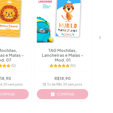
ochilas,
TAG Mochilas,
TA
as e Malas -
Lancheiras e Malas -
Lanch
d. 07
Mod. 01
(12)
(10)
18,90
R$18,90
$6,30
sem juros
3
x de
R$6,30
sem juros
3
x 
OMPRAR
COMPRAR