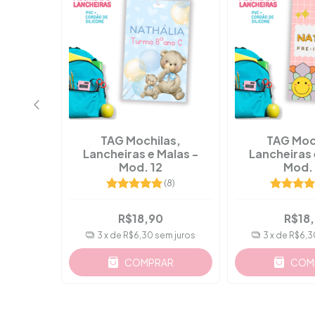
as,
TAG Mochilas,
TAG Moc
alas -
Lancheiras e Malas -
Lancheiras 
Mod. 12
Mod.
(11)
(8)
R$18,90
R$18
m juros
3
x de
R$6,30
sem juros
3
x de
R$6,3
AR
COMPRAR
COM