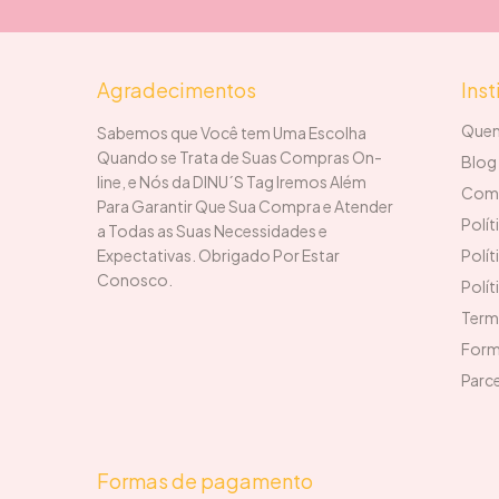
Agradecimentos
Inst
Que
Sabemos que Você tem Uma Escolha
Quando se Trata de Suas Compras On-
Blog 
line, e Nós da DINU´S Tag Iremos Além
Com
Para Garantir Que Sua Compra e Atender
Polít
a Todas as Suas Necessidades e
Expectativas. Obrigado Por Estar
Polít
Conosco.
Polí
Term
Form
Parce
Formas de pagamento