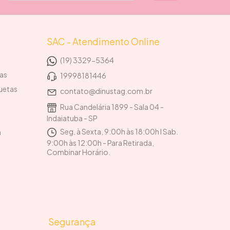
SAC - Atendimento Online
(19) 3329-5364
tas
19998181446
uetas
contato@dinustag.com.br
Rua Candelária 1899 - Sala 04 -
Indaiatuba - SP
Seg. à Sexta, 9:00h às 18:00h I Sab.
a
9:00h às 12:00h - Para Retirada,
Combinar Horário.
Segurança