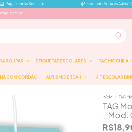
Pague em 3x Sem Juros
Esquenta Volta as Aulas 
stag.com.br
RA ROUPAS
ETIQUETAS ESCOLARES
TAG MOCHILA
HÁ COM CORDÃO
AUTISMO E TDAH
KIT ESCOLAR DIN
Início
TAG Mo
TAG Moc
- Mod.
R$18,9