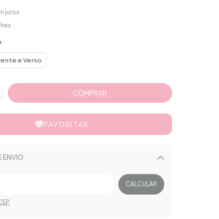
m juros
lhes
e
rente e Verso
FAVORITAR
E ENVIO
Alterar CEP
CALCULAR
CEP