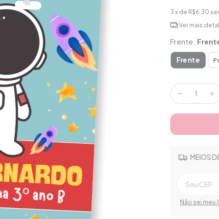
3
x de
R$6,30
se
Ver mais deta
Frente:
Frent
Frente
F
MEIOS D
Não sei meu 