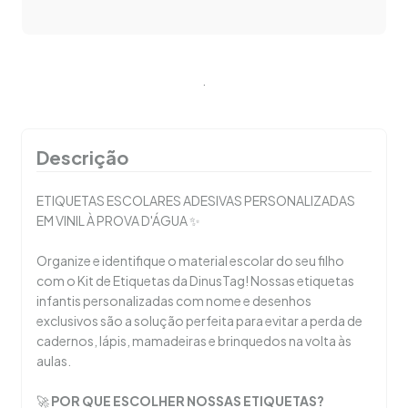
.
Descrição
ETIQUETAS ESCOLARES ADESIVAS PERSONALIZADAS
EM VINIL À PROVA D'ÁGUA ✨
Organize e identifique o material escolar do seu filho
com o Kit de Etiquetas da DinusTag! Nossas etiquetas
infantis personalizadas com nome e desenhos
exclusivos são a solução perfeita para evitar a perda de
cadernos, lápis, mamadeiras e brinquedos na volta às
aulas.
🚀
POR QUE ESCOLHER NOSSAS ETIQUETAS?