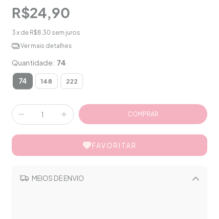
R$24,90
3
x de
R$8,30
sem juros
Ver mais detalhes
Quantidade:
74
74
148
222
FAVORITAR
MEIOS DE ENVIO
Alterar CEP
CALCULAR