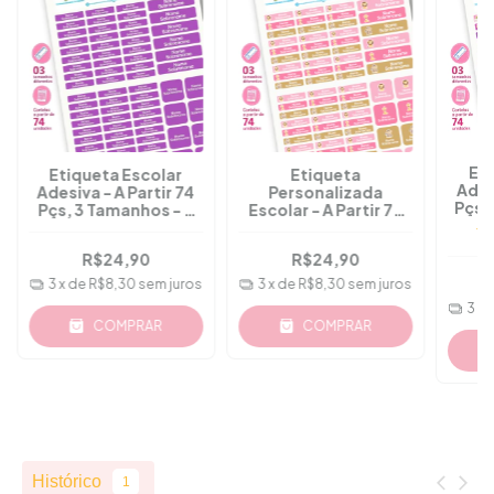
Eti
Etiqueta Escolar
Etiqueta
Ades
Adesiva - A Partir 74
Personalizada
Pçs 
Pçs, 3 Tamanhos - À
Escolar - A Partir 74
Prov
Prova D'água - M.07B
Pçs, 3 Tamanhos -
M.08
R$24,90
R$24,90
3
x de
R$8,30
sem juros
3
x de
R$8,30
sem juros
3
x 
COMPRAR
COMPRAR