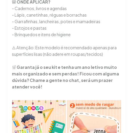
🎒
ONDE APLICAR?
- Cadernos, livros e agendas
- Lápis, canetinhas, réguas e borrachas
- Garrafinhas, lancheiras, potes e mamadeiras
- Estojos e pastas
- Brinquedos e itens de higiene
⚠️ Atenção: Este modelo é recomendado apenas para
superfícies lisas (não adere em roupas/tecidos)
🛒
Garanta já o seu kit e tenha um ano letivo muito
mais organizado e sem perdas!
Ficou com alguma
dúvida? Chame a gente no chat, será um prazer
atender você!