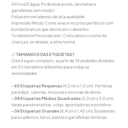
À Prova D'água: Pode lavar potes, lancheiras e
garrafinhas sem medo!
Feitas em vinil adesivo de alta qualidade.
Impressão Nítida: Cores vivas e recortes perfeitos com
bordas brancas que destacam o desenho.
Totalmente Personalizado: Colocamos o nome da
criança e, se desejar, a série/turma.
📏
TAMANHOS DAS ETIQUETAS?
O kit é super completo, a partir de 74 unidades divididas
em 03 tamanhos diferentes para todas as
necessidades:
- 60 Etiquetas Pequenas
(4,0 cm x 1,0 cm): Perfeitas
para lápis, canetas, tesouras e escovas de dente.
- 08 Etiquetas Médias Quadradas
(3,0 cm x 3,0 cm):
Ideais para borrachas, colas, apontadores e potinhos.
- 06 Etiquetas Grandes
(6,4 cm x 1,45 cm): Excelentes
para cadernos, livros, pastas e garrafinhas térmicas.