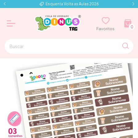
Esquenta Volta as Aulas 2026
0
⠀⠀Favoritos⠀⠀