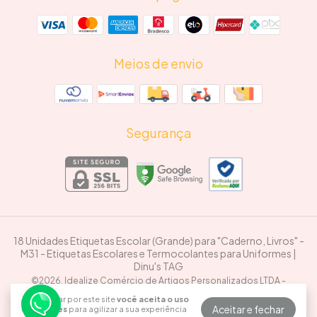
Meios de envio
Segurança
18 Unidades Etiquetas Escolar (Grande) para "Caderno, Livros" -
M31
- Etiquetas Escolares e Termocolantes para Uniformes |
Dinu's TAG
©2026. Idealize Comércio de Artigos Personalizados LTDA -
50769771000116. Todos os direitos reservados.
Ao navegar por este site
você aceita o uso
Aceitar e fechar
de cookies
para agilizar a sua experiência