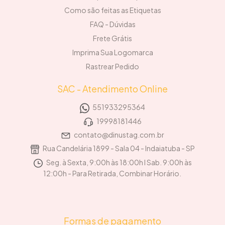
Como são feitas as Etiquetas
FAQ - Dúvidas
Frete Grátis
Imprima Sua Logomarca
Rastrear Pedido
SAC - Atendimento Online
551933295364
19998181446
contato@dinustag.com.br
Rua Candelária 1899 - Sala 04 - Indaiatuba - SP
Seg. à Sexta, 9:00h às 18:00h I Sab. 9:00h às
12:00h - Para Retirada, Combinar Horário.
Formas de pagamento