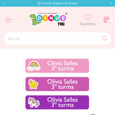
Frete+ Barato do Brasil
0
⠀⠀Favoritos⠀⠀