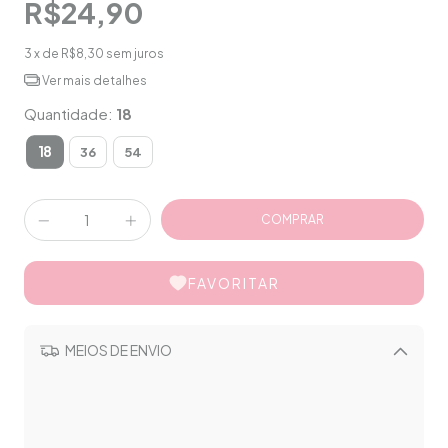
R$24,90
3
x de
R$8,30
sem juros
Ver mais detalhes
Quantidade:
18
18
36
54
FAVORITAR
MEIOS DE ENVIO
Alterar CEP
CALCULAR