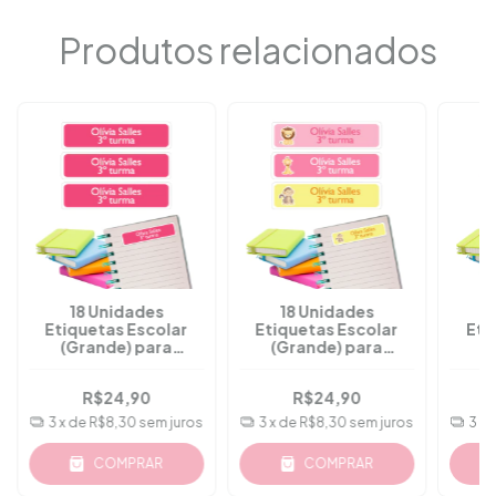
Produtos relacionados
18 Unidades
18 Unidades
Etiquetas Escolar
Etiquetas Escolar
Eti
(Grande) para
(Grande) para
(
"Caderno, Livros" -
"Caderno, Livros" -
"Cad
M07
M08
R$24,90
R$24,90
3
x de
R$8,30
sem juros
3
x de
R$8,30
sem juros
3
x 
COMPRAR
COMPRAR