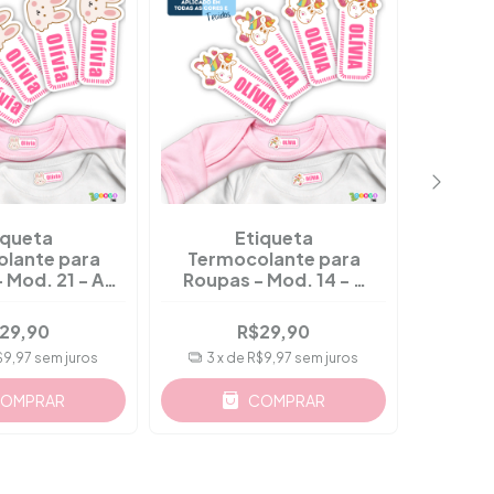
iqueta
Etiqueta
lante para
Termocolante para
Term
 Mod. 21 - A
Roupas - Mod. 14 - A
Roupa
ir 36 Pçs
Partir 36 Pçs
P
29,90
R$29,90
$9,97
sem juros
3
x de
R$9,97
sem juros
3
x 
OMPRAR
COMPRAR