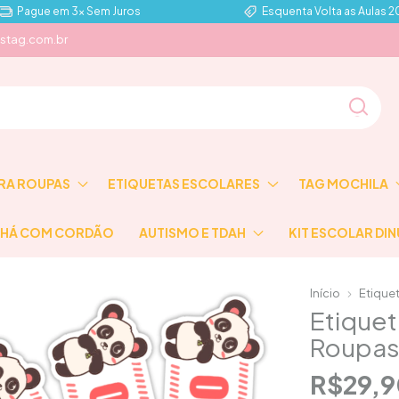
Pague em 3x Sem Juros
Esquenta Volta as Aulas 
stag.com.br
RA ROUPAS
ETIQUETAS ESCOLARES
TAG MOCHILA
HÁ COM CORDÃO
AUTISMO E TDAH
KIT ESCOLAR DIN
Início
Etique
Etique
Roupas 
R$29,