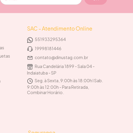
SAC - Atendimento Online
551933295364
tas
19998181446
uetas
contato@dinustag.com.br
Rua Candelária 1899 - Sala 04 -
Indaiatuba - SP
Seg. à Sexta, 9:00h às 18:00h I Sab.
a
9:00h às 12:00h - Para Retirada,
Combinar Horário.
Segurança