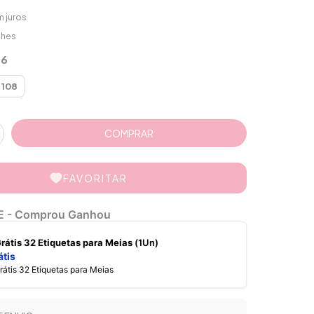
 juros
lhes
36
108
FAVORITAR
E - Comprou Ganhou
 Grátis 32 Etiquetas para Meias
(1Un)
átis
Grátis 32 Etiquetas para Meias