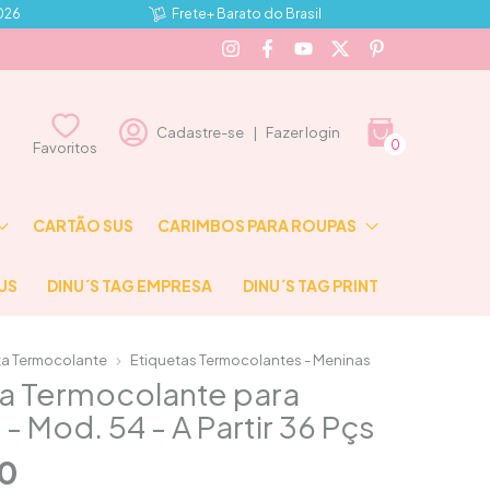
2026
Frete+ Barato do Brasil
Cadastre-se
|
Fazer login
0
⠀⠀Favoritos⠀⠀
CARTÃO SUS
CARIMBOS PARA ROUPAS
US
DINU´S TAG EMPRESA
DINU´S TAG PRINT
ta Termocolante
Etiquetas Termocolantes - Meninas
ta Termocolante para
- Mod. 54 - A Partir 36 Pçs
90