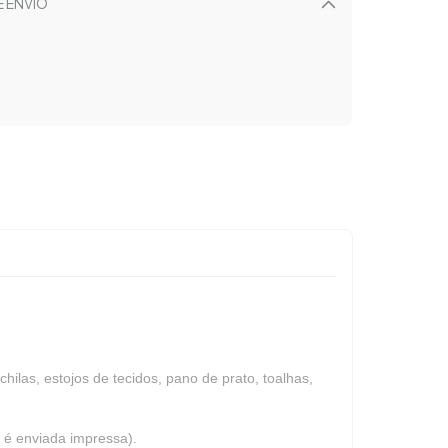
E ENVIO
Alterar CEP
CALCULAR
hilas, estojos de tecidos, pano de prato, toalhas,
o é enviada impressa).