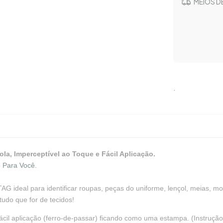
MEIOS D
.
la, Imperceptível ao Toque e Fácil Aplicação.
 Para Você.
G ideal para identificar roupas, peças do uniforme, lençol, meias, moc
tudo que for de tecidos!
fácil aplicação (ferro-de-passar) ficando como uma estampa. (Instruçã