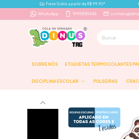
Frete Grátis a partir de R$ 99,90*
WhatsApp
19998181446
contato@dinu
SOBRE NÓS
ETIQUETAS TERMOCOLANTES PA
DISCIPLINA ESCOLAR
PULSEIRAS
CRAC