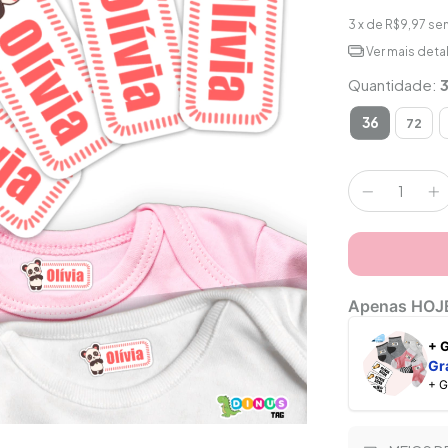
3
x de
R$9,97
sem
Ver mais deta
Quantidade:
36
72
Apenas HOJ
+
Gr
+ 