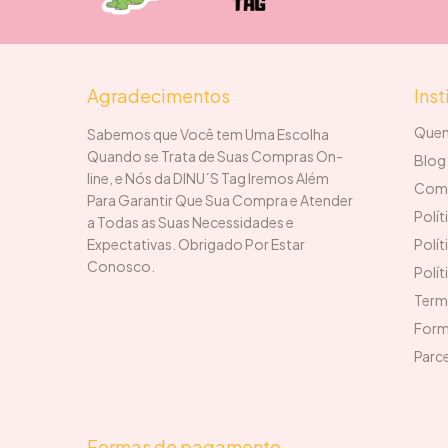
Agradecimentos
Inst
Que
Sabemos que Você tem Uma Escolha
Quando se Trata de Suas Compras On-
Blog 
line, e Nós da DINU´S Tag Iremos Além
Com
Para Garantir Que Sua Compra e Atender
Polít
a Todas as Suas Necessidades e
Expectativas. Obrigado Por Estar
Polít
Conosco.
Polí
Term
Form
Parce
Formas de pagamento