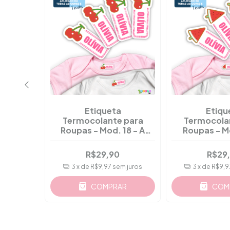
Etiqueta
Etiqu
 para
Termocolante para
Termocola
22 - A
Roupas - Mod. 18 - A
Roupas - Mo
çs
Partir 36 Pçs
Partir 3
R$29,90
R$29
m juros
3
x de
R$9,97
sem juros
3
x de
R$9,9
AR
COMPRAR
COM