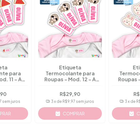
eta
Etiqueta
Et
nte para
Termocolante para
Termoco
d. 11 - A
Roupas - Mod. 12 - A
Roupas -
6 Pçs
Partir 36 Pçs
Part
,90
R$29,90
R$
7
sem juros
3
x de
R$9,97
sem juros
3
x de
R
PRAR
COMPRAR
C