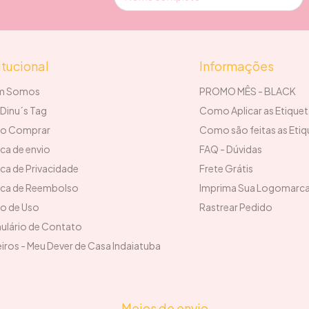
itucional
Informações
m Somos
PROMO MÊS - BLACK
Dinu´s Tag
Como Aplicar as Etique
o Comprar
Como são feitas as Etiq
ica de envio
FAQ - Dúvidas
ica de Privacidade
Frete Grátis
tica de Reembolso
Imprima Sua Logomarc
o de Uso
Rastrear Pedido
ulário de Contato
iros - Meu Dever de Casa Indaiatuba
Meios de envio