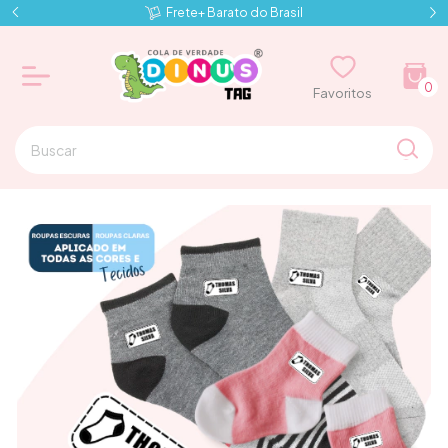
Frete+ Barato do Brasil
0
⠀⠀Favoritos⠀⠀