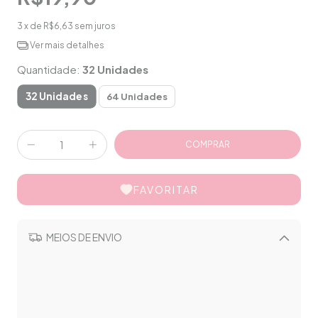
3
x de
R$6,63
sem juros
Ver mais detalhes
Quantidade:
32 Unidades
32 Unidades
64 Unidades
FAVORITAR
MEIOS DE ENVIO
Alterar CEP
CALCULAR