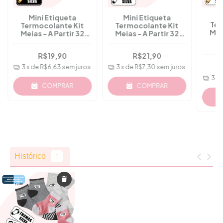
M
Mini Etiqueta
Mini Etiqueta
Ter
Termocolante Kit
Termocolante Kit
Mei
Meias - A Partir 32
Meias - A Partir 32
Unid
Unidades - Mod. 03
Unidades - Mod. 05
R$19,90
R$21,90
3
x de
R$6,63
sem juros
3
x de
R$7,30
sem juros
3
x 
COMPRAR
COMPRAR