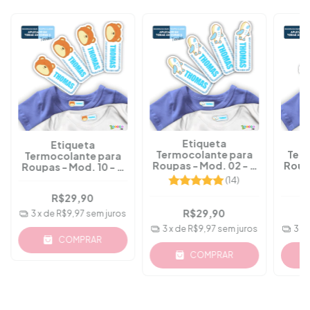
Etiqueta
Etiqueta
Termocolante para
Ter
Termocolante para
Roupas - Mod. 02 - A
Roup
Roupas - Mod. 10 - A
Partir 36 Pçs
P
Partir 36 Pçs
(14)
R$29,90
R$29,90
3
x de
R$9,97
sem juros
3
x de
R$9,97
sem juros
3
x
COMPRAR
COMPRAR