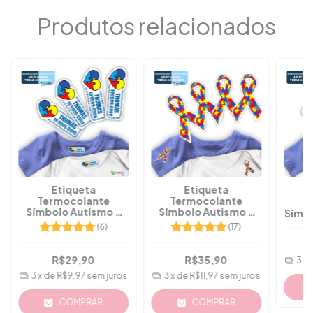
Produtos relacionados
Etiqueta
Etiqueta
Termocolante
Termocolante
T
Símbolo Autismo -
Símbolo Autismo -
Símbo
Mod. 01 - A Partir 36
Mod. 03 - A Partir 20
Mod. 
(6)
(17)
Pçs
Pçs
R$29,90
R$35,90
3
x
3
x de
R$9,97
sem juros
3
x de
R$11,97
sem juros
COMPRAR
COMPRAR