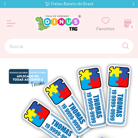
Frete+ Barato do Brasil
0
⠀⠀Favoritos⠀⠀