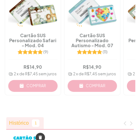
Cartão SUS
Cartão SUS
Personalizado Safari
Personalizado
Pers
- Mod. 04
Autismo - Mod. 07
(9)
(11)
R$14,90
R$14,90
2
x de
R$7,45
sem juros
2
x de
R$7,45
sem juros
2
x 
COMPRAR
COMPRAR