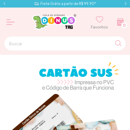
Frete Grátis a partir de R$ 99,90*
0
⠀⠀Favoritos⠀⠀